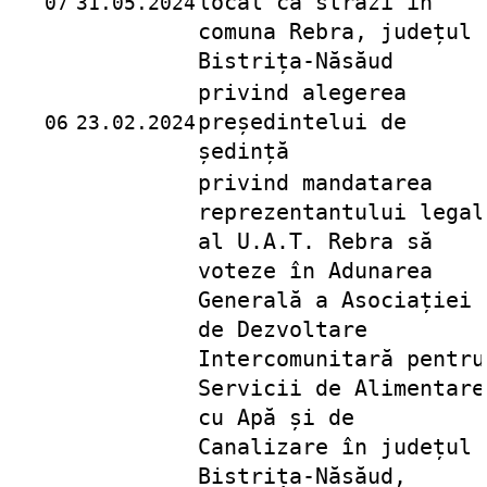
local ca străzi în
07
31.05.2024
comuna Rebra, județul
Bistrița-Năsăud
privind alegerea
președintelui de
06
23.02.2024
ședință
privind mandatarea
reprezentantului legal
al U.A.T. Rebra să
voteze în Adunarea
Generală a Asociației
de Dezvoltare
Intercomunitară pentru
Servicii de Alimentare
cu Apă și de
Canalizare în județul
Bistrița-Năsăud,