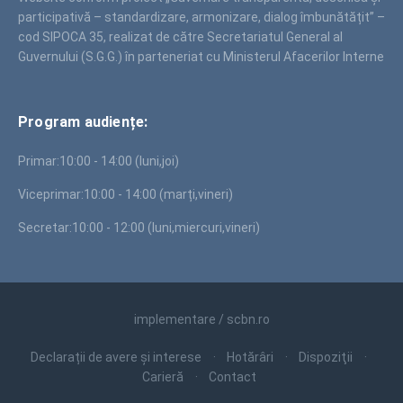
participativă – standardizare, armonizare, dialog îmbunătățit” –
cod SIPOCA 35, realizat de către Secretariatul General al
Guvernului (S.G.G.) în parteneriat cu Ministerul Afacerilor Interne
Program audiențe:
Primar:
10:00 - 14:00 (luni,joi)
Viceprimar:
10:00 - 14:00 (marți,vineri)
Secretar:
10:00 - 12:00 (luni,miercuri,vineri)
implementare / scbn.ro
Declarații de avere și interese
Hotărâri
Dispoziţii
Carieră
Contact